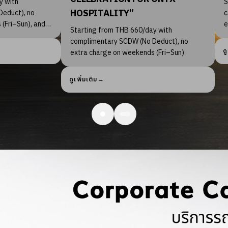
Starting from THB 790/day with
Sta
complimentary SCDW (No Deduct), no
com
extra charge on weekends (Fri–Sun), and
ext
with
up to 4 hours late return.
up t
uct), no
ดูเพิ่มเติม
→
ดูเพิ
ri–Sun)