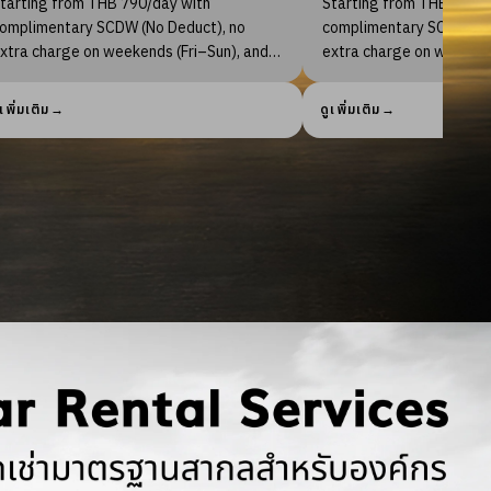
rting from THB 790/day with
plimentary SCDW (No Deduct), no
Starting from THB 790/day
ra charge on weekends (Fri–Sun), and
complimentary SCDW (No D
o 4 hours late return.
extra charge on weekends (
up to 4 hours late return.
่มเติม
→
ดูเพิ่มเติม
→