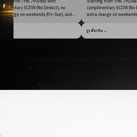
ing from THB 790/day with
HOSPITALITY”
limentary SCDW (No Deduct), no
 charge on weekends (Fri–Sun), and
Starting from THB 660/day 
 4 hours late return.
complimentary SCDW (No Ded
เติม
→
extra charge on weekends (F
ดูเพิ่มเติม
→