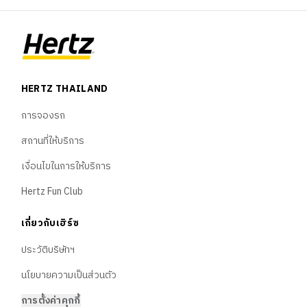
ยานพาหนะ
พันธมิตร
Blog
HERTZ THAILAND
ภาษา
การจองรถ
สถานที่ให้บริการ
🇹🇭
ไทย
เงื่อนไขในการให้บริการ
Hertz Fun Club
🇬🇧
English
เกี่ยวกับเฮิร์ซ
🇨🇳
中文
ประวัติบริษัทฯ
นโยบายความเป็นส่วนตัว
การตั้งค่าคุกกี้