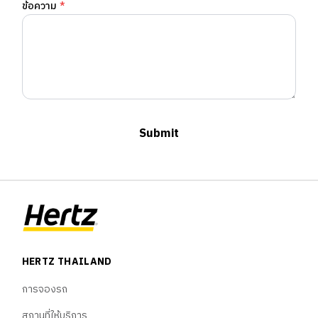
ข้อความ
*
ยานพาหนะ
พันธมิตร
Blog
ภาษา
Submit
🇹🇭
ไทย
🇬🇧
English
🇨🇳
中文
HERTZ THAILAND
การจองรถ
สถานที่ให้บริการ