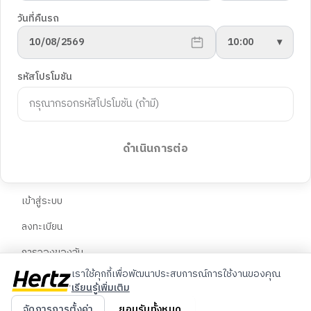
นโยบายความเป็นส่วนตัว
ยานพาหนะ
วันที่คืนรถ
การตั้งค่าคุกกี้
10/08/2569
10:00
▾
พันธมิตร
ฝ่ายสนับสนุนลูกค้า
รหัสโปรโมชัน
Blog
คำถามที่พบบ่อย
ติดต่อเรา
ภาษา
จองรถต่างประเทศ
ดำเนินการต่อ
🇹🇭
ไทย
บัญชี
🇬🇧
English
เข้าสู่ระบบ
ลงทะเบียน
🇨🇳
中文
การจองของฉัน
เราใช้คุกกี้เพื่อพัฒนาประสบการณ์การใช้งานของคุณ
เรียนรู้เพิ่มเติม
© 2026 Hertz ประเทศไทย สงวนลิขสิทธิ์
จัดการการตั้งค่า
ยอมรับทั้งหมด