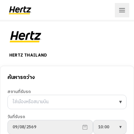
เข้าสู่ระบบ
สมัครสมาชิก
HERTZ THAILAND
เมนู
การจองรถ
จอง
ค้นหารถว่าง
สถานที่ให้บริการ
เงื่อนไขในการให้บริการ
สถานที่รับรถ
ลูกค้าองค์กร
Hertz Fun Club
▼
สถานที่
เกี่ยวกับเฮิร์ซ
วันที่รับรถ
ข้อเสนอ
ประวัติบริษัทฯ
09/08/2569
10:00
▾