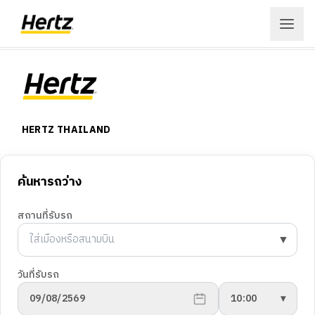
เข้าสู่ระบบ
สมัครสมาชิก
HERTZ THAILAND
เมนู
การจองรถ
จอง
ค้นหารถว่าง
สถานที่ให้บริการ
เงื่อนไขในการให้บริการ
สถานที่รับรถ
ลูกค้าองค์กร
Hertz Fun Club
▼
สถานที่
เกี่ยวกับเฮิร์ซ
วันที่รับรถ
ข้อเสนอ
ประวัติบริษัทฯ
09/08/2569
10:00
▾