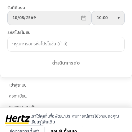
นโยบายความเป็นส่วนตัว
ยานพาหนะ
วันที่คืนรถ
การตั้งค่าคุกกี้
10/08/2569
10:00
▾
พันธมิตร
ฝ่ายสนับสนุนลูกค้า
รหัสโปรโมชัน
Blog
คำถามที่พบบ่อย
ติดต่อเรา
ภาษา
จองรถต่างประเทศ
ดำเนินการต่อ
🇹🇭
ไทย
บัญชี
🇬🇧
English
เข้าสู่ระบบ
ลงทะเบียน
🇨🇳
中文
การจองของฉัน
เราใช้คุกกี้เพื่อพัฒนาประสบการณ์การใช้งานของคุณ
เรียนรู้เพิ่มเติม
© 2026 Hertz ประเทศไทย สงวนลิขสิทธิ์
จัดการการตั้งค่า
ยอมรับทั้งหมด