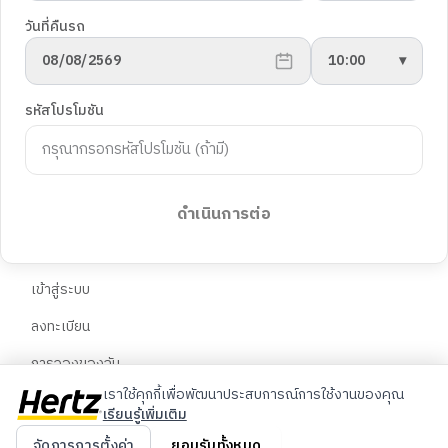
นโยบายความเป็นส่วนตัว
ยานพาหนะ
วันที่คืนรถ
การตั้งค่าคุกกี้
08/08/2569
10:00
▾
พันธมิตร
ฝ่ายสนับสนุนลูกค้า
รหัสโปรโมชัน
Blog
คำถามที่พบบ่อย
ติดต่อเรา
ภาษา
จองรถต่างประเทศ
ดำเนินการต่อ
🇹🇭
ไทย
บัญชี
🇬🇧
English
เข้าสู่ระบบ
ลงทะเบียน
🇨🇳
中文
การจองของฉัน
เราใช้คุกกี้เพื่อพัฒนาประสบการณ์การใช้งานของคุณ
เรียนรู้เพิ่มเติม
© 2026 Hertz ประเทศไทย สงวนลิขสิทธิ์
จัดการการตั้งค่า
ยอมรับทั้งหมด