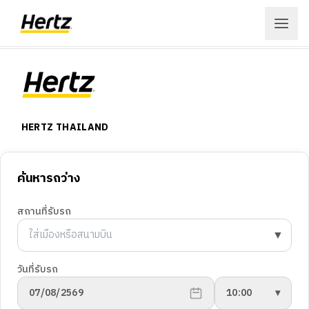
เข้าสู่ระบบ
สมัครสมาชิก
HERTZ THAILAND
เมนู
การจองรถ
จอง
ค้นหารถว่าง
สถานที่ให้บริการ
เงื่อนไขในการให้บริการ
สถานที่รับรถ
ลูกค้าองค์กร
Hertz Fun Club
▼
สถานที่
เกี่ยวกับเฮิร์ซ
วันที่รับรถ
ข้อเสนอ
ประวัติบริษัทฯ
07/08/2569
10:00
▾