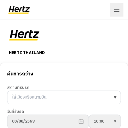
เข้าสู่ระบบ
สมัครสมาชิก
HERTZ THAILAND
เมนู
การจองรถ
จอง
ค้นหารถว่าง
สถานที่ให้บริการ
เงื่อนไขในการให้บริการ
สถานที่รับรถ
ลูกค้าองค์กร
Hertz Fun Club
▼
สถานที่
เกี่ยวกับเฮิร์ซ
วันที่รับรถ
ข้อเสนอ
ประวัติบริษัทฯ
08/08/2569
10:00
▾