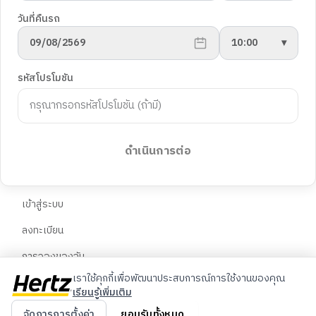
นโยบายความเป็นส่วนตัว
ยานพาหนะ
วันที่คืนรถ
การตั้งค่าคุกกี้
09/08/2569
10:00
▾
พันธมิตร
ฝ่ายสนับสนุนลูกค้า
รหัสโปรโมชัน
Blog
คำถามที่พบบ่อย
ติดต่อเรา
ภาษา
จองรถต่างประเทศ
ดำเนินการต่อ
🇹🇭
ไทย
บัญชี
🇬🇧
English
เข้าสู่ระบบ
ลงทะเบียน
🇨🇳
中文
การจองของฉัน
เราใช้คุกกี้เพื่อพัฒนาประสบการณ์การใช้งานของคุณ
เรียนรู้เพิ่มเติม
© 2026 Hertz ประเทศไทย สงวนลิขสิทธิ์
จัดการการตั้งค่า
ยอมรับทั้งหมด