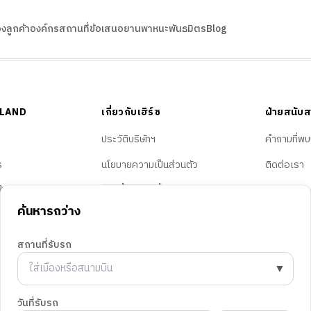
อง
ลูกค้าองค์กร
สถานที่
ข้อเสนอ
ยานพาหนะ
พันธมิตร
Blog
ILAND
เกี่ยวกับเฮิร์ซ
ฝ่ายสนับส
ประวัติบริษัทฯ
คำถามที่พบ
ร
นโยบายความเป็นส่วนตัว
ติดต่อเรา
ห้บริการ
การตั้งค่าคุกกี้
จองรถต่าง
ค้นหารถว่าง
b
สถานที่รับรถ
▼
© 2026 Hertz ประเทศไทย สงวนลิขสิทธิ์
วันที่รับรถ