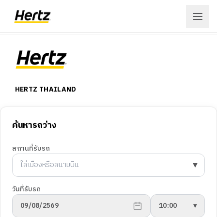
เข้าสู่ระบบ
สมัครสมาชิก
HERTZ THAILAND
เมนู
การจองรถ
จอง
ค้นหารถว่าง
สถานที่ให้บริการ
เงื่อนไขในการให้บริการ
สถานที่รับรถ
ลูกค้าองค์กร
Hertz Fun Club
▼
สถานที่
เกี่ยวกับเฮิร์ซ
วันที่รับรถ
ข้อเสนอ
ประวัติบริษัทฯ
09/08/2569
10:00
▾