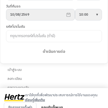
นโยบายความเป็นส่วนตัว
ยานพาหนะ
วันที่คืนรถ
การตั้งค่าคุกกี้
10/08/2569
10:00
▾
พันธมิตร
ฝ่ายสนับสนุนลูกค้า
รหัสโปรโมชัน
Blog
คำถามที่พบบ่อย
ติดต่อเรา
ภาษา
จองรถต่างประเทศ
ดำเนินการต่อ
🇹🇭
ไทย
บัญชี
🇬🇧
English
เข้าสู่ระบบ
ลงทะเบียน
🇨🇳
中文
การจองของฉัน
เราใช้คุกกี้เพื่อพัฒนาประสบการณ์การใช้งานของคุณ
เรียนรู้เพิ่มเติม
© 2026 Hertz ประเทศไทย สงวนลิขสิทธิ์
จัดการการตั้งค่า
ยอมรับทั้งหมด