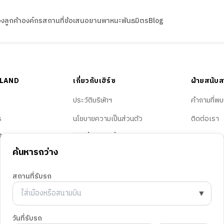
อง
ลูกค้าองค์กร
สถานที่
ข้อเสนอ
ยานพาหนะ
พันธมิตร
Blog
ILAND
เกี่ยวกับเฮิร์ซ
ฝ่ายสนับส
ประวัติบริษัทฯ
คำถามที่พบ
ร
นโยบายความเป็นส่วนตัว
ติดต่อเรา
ห้บริการ
การตั้งค่าคุกกี้
จองรถต่าง
ค้นหารถว่าง
b
สถานที่รับรถ
▼
© 2026 Hertz ประเทศไทย สงวนลิขสิทธิ์
วันที่รับรถ