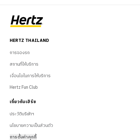
ยานพาหนะ
พันธมิตร
Blog
HERTZ THAILAND
ภาษา
การจองรถ
สถานที่ให้บริการ
🇹🇭
ไทย
เงื่อนไขในการให้บริการ
Hertz Fun Club
🇬🇧
English
เกี่ยวกับเฮิร์ซ
🇨🇳
中文
ประวัติบริษัทฯ
นโยบายความเป็นส่วนตัว
การตั้งค่าคุกกี้